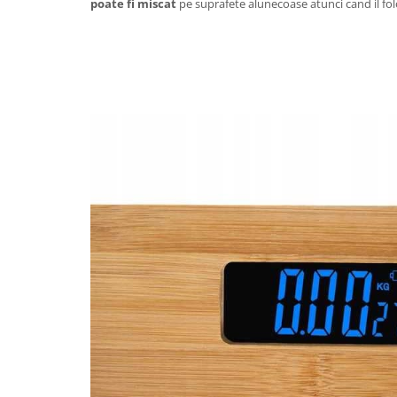
poate fi miscat
pe suprafete alunecoase atunci cand il folo