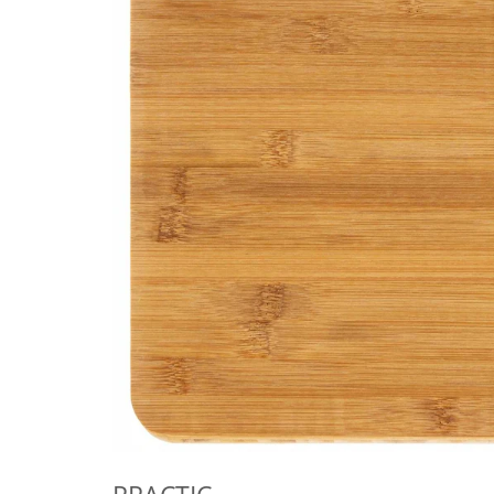
Umerase pentru haine si suporturi
Curatenie, Organizare si
Depozitare
Decoratiuni si petreceri
Accesorii decorative
Ceasuri decorative
Crăciun 2025