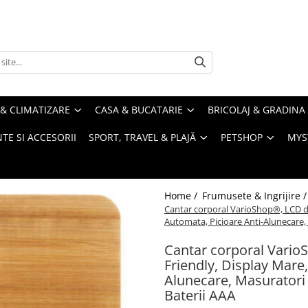
& CLIMATIZARE
CASA & BUCATARIE
BRICOLAJ & GRADINA
TE SI ACCESORII
SPORT, TRAVEL & PLAJĂ
PETSHOP
MYS
Home /
Frumusete & Ingrijire 
Cantar corporal VarioShop®, LCD di
Automata, Picioare Anti-Alunecare, 
Cantar corporal Vario
Friendly, Display Mare
Alunecare, Masuratori 
Baterii AAA