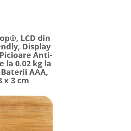
hop®, LCD din
ndly, Display
icioare Anti-
 la 0.02 kg la
 Baterii AAA,
8 x 3 cm