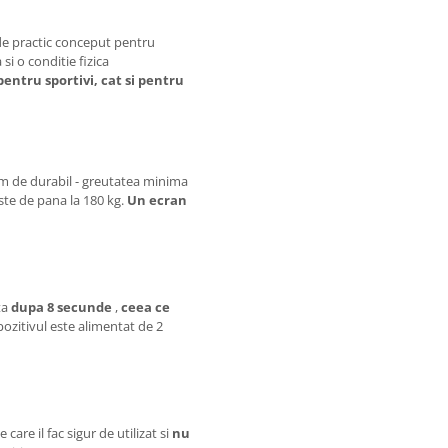
de practic conceput pentru
 si o conditie fizica
pentru sportivi, cat si pentru
em de durabil - greutatea minima
este de pana la 180 kg.
Un ecran
ta
dupa 8 secunde
,
ceea ce
spozitivul este alimentat de 2
are il fac sigur de utilizat si
nu