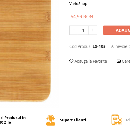
VarioShop
64,99 RON
ADAUG
Cod Produs:
LS-105
Ai nevoie 
Adauga la Favorite
Cere 
zi Produsul in
Suport Clienti
Pl
30 Zile