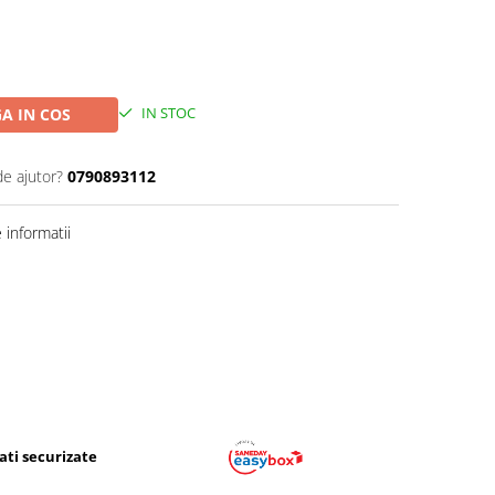
IN STOC
A IN COS
de ajutor?
0790893112
informatii
ati securizate