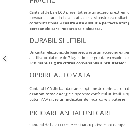
PRACTIC
Cantarul de baie LCD prezentat este un accesoriu extrem 
persoanele care tin la sanatatea lor si isi pastreaza o silueta
corespunzatoare.
Aceasta este o solutie perfecta atat 
persoanele care incearca sa slabeasca.
DURABIL SI LITIBIL
Un cantar electronic de baie precis este un accesoriu extr
a utilizatorului este de 7 kg, in timp ce greutatea maxima 
LCD mare asigura citirea convenabila a rezultatelor
.
OPRIRE AUTOMATA
Cantarul LCD din bambus are o optiune de oprire automa
economiseste energie
si sporeste confortul utilizarii. Di
baterii AAA si
are un indicator de incarcare a bateriei
.
PICIOARE ANTIALUNECARE
Cantarul de baie LED este echipat cu picioare antiderapante c