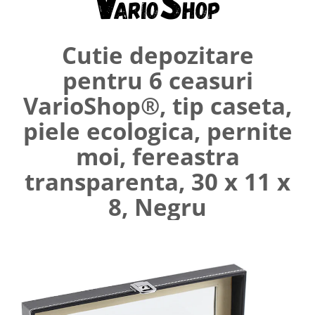
Umerase pentru haine si suporturi
Curatenie, Organizare si
Depozitare
Cutie depozitare
Decoratiuni si petreceri
pentru 6 ceasuri
Accesorii decorative
VarioShop®, tip caseta,
Ceasuri decorative
piele ecologica, pernite
Crăciun 2025
moi, fereastra
transparenta, 30 x 11 x
8, Negru