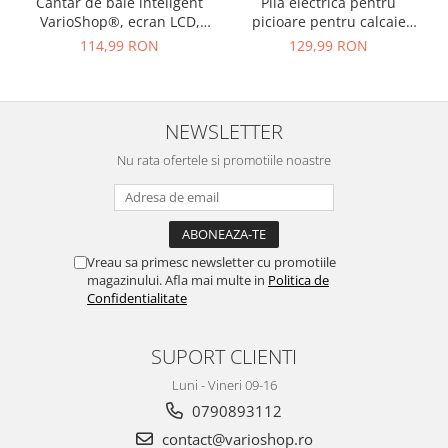
Cantar de baie inteligent
Pila electrica pentru
VarioShop®, ecran LCD,
picioare pentru calcaie
aplicatie Feelfit, greutate
crapate si piele uscata,
114,99 RON
129,99 RON
pana la 226 kg, BMI,
rezistent la apa, baterie
grasime corporala, masa
durabila, ecran LCD,
musculara si apa corporala,
Incarcare USB, Set cu
30x30 cm, alb
accesorii incluse, 2000rpm,
NEWSLETTER
Alb
Nu rata ofertele si promotiile noastre
Vreau sa primesc newsletter cu promotiile
magazinului. Afla mai multe in
Politica de
Confidentialitate
SUPORT CLIENTI
Luni - Vineri 09-16
0790893112
contact@varioshop.ro