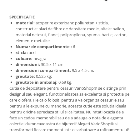
SPECIFICATIE
material:
acoperire exterioara: poliuretan + sticla,
constructie: placi de fibre de densitate medie, altele: nailon,
material netesut, flanel, polipropilena, spuma, hartie, carton,
elemente metalice
Numar de compartimente :
6
sticla:
acril
culoare:
neagra
dimensiuni:
30,5 x 11 cm
dimensiuni compartiment:
9,5 x 4,5 cm;
greutate:
0,525 kg;
greutate in ambalaj:
0,69 kg.
Cutia de depozitare pentru ceasuri VarioShop® se distinge prin
designul sau elegant, functionalitatea sa excelenta si protectia pe
care o ofera. Fie ca o folositi pentru a va organiza ceasurile sau
pentru a le expune cu mandrie, aceasta cutie este solutia ideala
pentru oricine apreciaza stilul si calitatea. Nu ratati ocazia de a
face un cadou memorabil sau de a adauga o nota de eleganta
colectiei dumneavoastra de bijuterii! Alegeti VarioShop® si
transformati fiecare moment intr-o sarbatoare a rafinamentului!