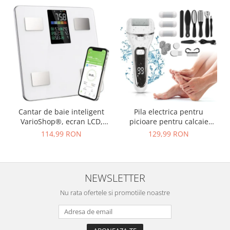
Cantar de baie inteligent
Pila electrica pentru
VarioShop®, ecran LCD,
picioare pentru calcaie
aplicatie Feelfit, greutate
crapate si piele uscata,
114,99 RON
129,99 RON
pana la 226 kg, BMI,
rezistent la apa, baterie
grasime corporala, masa
durabila, ecran LCD,
musculara si apa corporala,
Incarcare USB, Set cu
30x30 cm, alb
accesorii incluse, 2000rpm,
NEWSLETTER
Alb
Nu rata ofertele si promotiile noastre