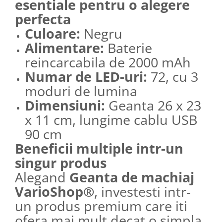
esentiale pentru o aleg
ere
perfecta
Culoare:
Negru
Alimentare:
Baterie
reincarcabila de 2000 mAh
Numar de LED-uri:
72, cu 3
moduri de lumina
Dimensiuni:
Geanta 26 x 23
x 11 cm, lungime cablu USB
90 cm
Beneficii multiple intr-un
singur produs
Alegand
Geanta de machiaj
VarioShop®
, investesti intr-
un produs premium care iti
ofera mai mult decat o simpla