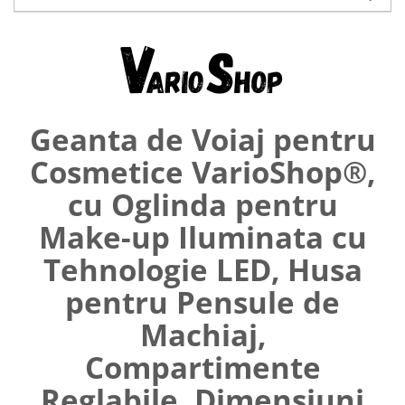
Umerase pentru haine si suporturi
Curatenie, Organizare si
Depozitare
Decoratiuni si petreceri
Accesorii decorative
Geanta de Voiaj pentru
Ceasuri decorative
Crăciun 2025
Cosmetice VarioShop®,
cu Oglinda pentru
Make-up Iluminata cu
Tehnologie LED, Husa
pentru Pensule de
Machiaj,
Compartimente
Reglabile, Dimensiuni