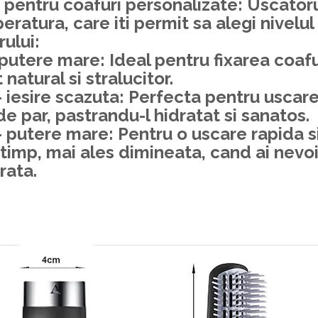
 pentru coafuri personalizate:
Uscatoru
eratura, care iti permit sa alegi nivelu
ului:
 putere mare
: Ideal pentru fixarea coafu
natural si stralucitor.
 iesire scazuta
: Perfecta pentru uscare
 de par, pastrandu-l hidratat si sanatos.
– putere mare
: Pentru o uscare rapida s
imp, mai ales dimineata, cand ai nevo
rata.