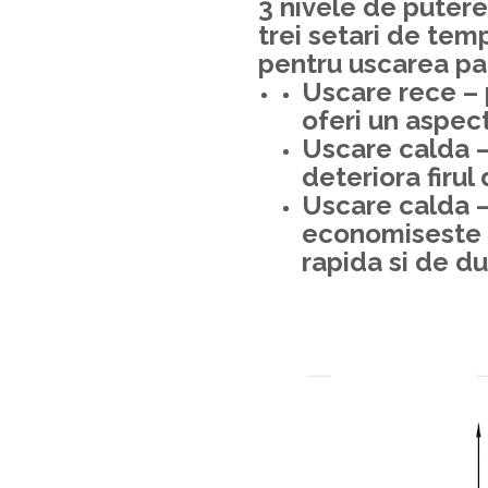
3 nivele de putere
trei setari de temp
pentru uscarea par
Uscare rece –
oferi un aspect 
Uscare calda –
deteriora firul
Uscare calda 
economiseste t
rapida si de du