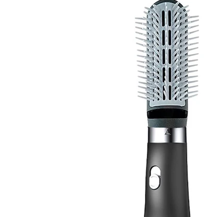
Decoratiuni Si Petreceri
Accesorii decorative
Ceasuri decorative
Crăciun 2025