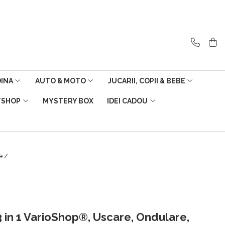
DINA
AUTO & MOTO
JUCARII, COPII & BEBE
TSHOP
MYSTERY BOX
IDEI CADOU
re /
 in 1 VarioShop®, Uscare, Ondulare,