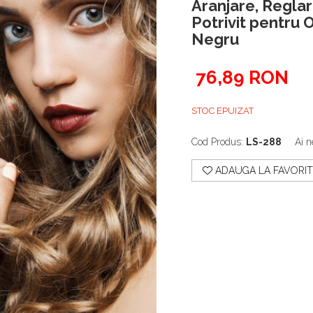
Aranjare, Reglar
Potrivit pentru O
Negru
76,89 RON
STOC EPUIZAT
Cod Produs:
LS-288
Ai n
ADAUGA LA FAVORIT