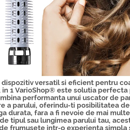
 dispozitiv versatil si eficient pentru co
3 in 1 VarioShop®
este solutia perfecta 
ombina performanta unui uscator de par
e a parului, oferindu-ti posibilitatea de
ga durata, fara a fi nevoie de mai mult
 de tipul sau lungimea parului tau, acest 
de frumusete intr-o experienta simpla s