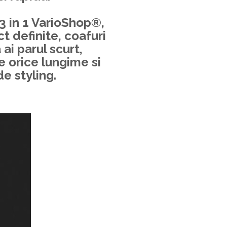
3 in 1 VarioShop®
,
ct definite, coafuri
ai parul scurt,
e orice lungime si
e styling.