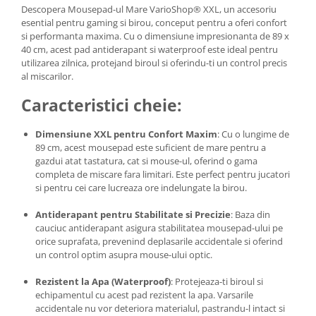
Descopera Mousepad-ul Mare VarioShop® XXL, un accesoriu
esential pentru gaming si birou, conceput pentru a oferi confort
si performanta maxima. Cu o dimensiune impresionanta de 89 x
40 cm, acest pad antiderapant si waterproof este ideal pentru
utilizarea zilnica, protejand biroul si oferindu-ti un control precis
al miscarilor.
Caracteristici cheie:
Dimensiune XXL pentru Confort Maxim
: Cu o lungime de
89 cm, acest mousepad este suficient de mare pentru a
gazdui atat tastatura, cat si mouse-ul, oferind o gama
completa de miscare fara limitari. Este perfect pentru jucatori
si pentru cei care lucreaza ore indelungate la birou.
Antiderapant pentru Stabilitate si Precizie
: Baza din
cauciuc antiderapant asigura stabilitatea mousepad-ului pe
orice suprafata, prevenind deplasarile accidentale si oferind
un control optim asupra mouse-ului optic.
Rezistent la Apa (Waterproof)
: Protejeaza-ti biroul si
echipamentul cu acest pad rezistent la apa. Varsarile
accidentale nu vor deteriora materialul, pastrandu-l intact si