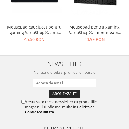
Mousepad cauciucat pentru
Mousepad pentru gaming
gaming VarioShop®, anti-
VarioShop®, impermeabil,
derapant, material flexibil,
strat anti-derapant,
45,50 RON
43,99 RON
rezistent la umiditate,
suprafata mare de lucru,
model galaxie, dimensiuni
confortabil, stabil, usor de
90 x 40 cm, Negru
curatat, design modern si
elegant, 80 x 30 cm, Negru
NEWSLETTER
Nu rata ofertele si promotiile noastre
Vreau sa primesc newsletter cu promotiile
magazinului. Afla mai multe in
Politica de
Confidentialitate
SUPORT CLIENTI