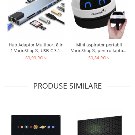
Hub Adaptor Multiport 8 in
Mini aspirator portabil
1 VarioShop®, USB-C 3.1,
VarioShop®, pentru laptop,
HDMI 4K / LAN RJ45
tastatura, masina, baterie
69,99 RON
50,84 RON
Ethernet / Type C Port / USB
reincarcabila, design
3.0 / Power Delivery Port
compact, usor de utilizat,
87W / TF si SD Card Reader,
8.5 x 7 cm, Alb
statie de Docking Station
PRODUSE SIMILARE
pentru Laptop