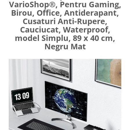
VarioShop®, Pentru Gaming,
Umerase pentru haine si suporturi
Birou, Office, Antiderapant,
Curatenie, Organizare si
Depozitare
Cusaturi Anti-Rupere,
Cauciucat, Waterproof,
Decoratiuni si petreceri
model Simplu, 89 x 40 cm,
Accesorii decorative
Negru Mat
Ceasuri decorative
Crăciun 2025