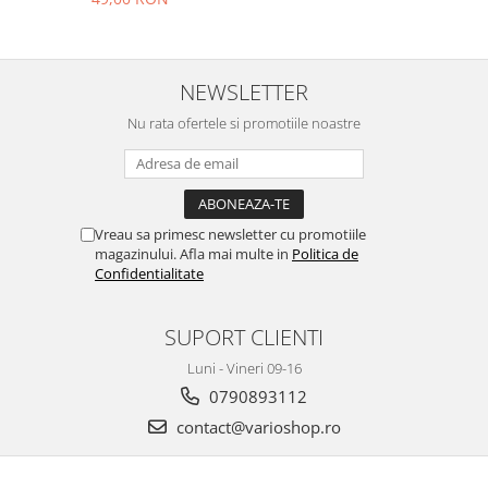
Compatibila cu Samsunag,
Usor de Utilizat, 17.5cm x
4.5cm x 2.3 cm
NEWSLETTER
Nu rata ofertele si promotiile noastre
Vreau sa primesc newsletter cu promotiile
magazinului. Afla mai multe in
Politica de
Confidentialitate
SUPORT CLIENTI
Luni - Vineri 09-16
0790893112
contact@varioshop.ro