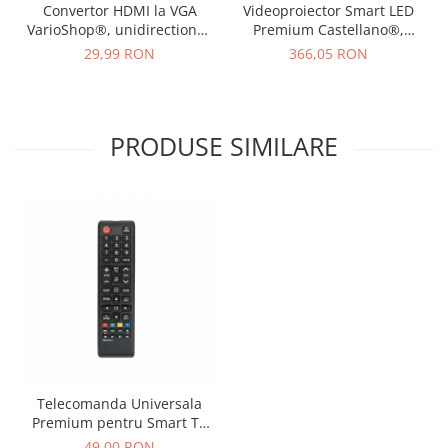
Convertor HDMI la VGA
Videoproiector Smart LED
VarioShop®, unidirectional,
Premium Castellano®,
suport HDPC, cablu adaptor
Portabil, 4K UltraHD,
29,99 RON
366,05 RON
audio si video, adaptor
Android 11, Difuzor
digital in analog pentru
Incorporat, 5000 Lumeni,
laptop, PC, proiector,
Wi-Fi6, Bluetooth 5.0,
receiver TV, PS3, 20 cm,
Proiectie Ajustabila,
PRODUSE SIMILARE
Negru
200Ansi, Conexiune HDMI,
USB si Mirroring
Telecomanda Universala
Premium pentru Smart TV
VarioShop®, 01301A,
49,00 RON