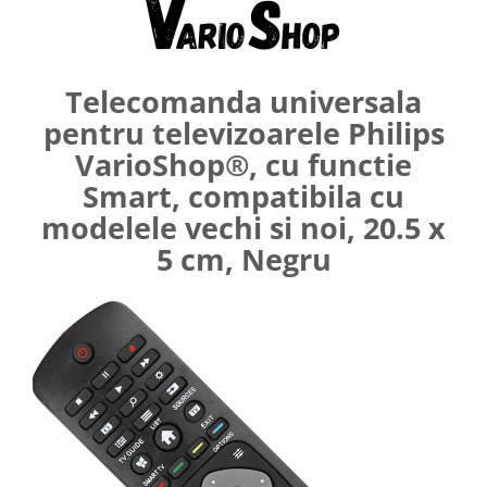
Umerase pentru haine si suporturi
Curatenie, Organizare si
Depozitare
Telecomanda universala
Decoratiuni si petreceri
pentru televizoarele Philips
Accesorii decorative
VarioShop®, cu functie
Ceasuri decorative
Smart, compatibila cu
Crăciun 2025
modelele vechi si noi, 20.5 x
5 cm, Negru