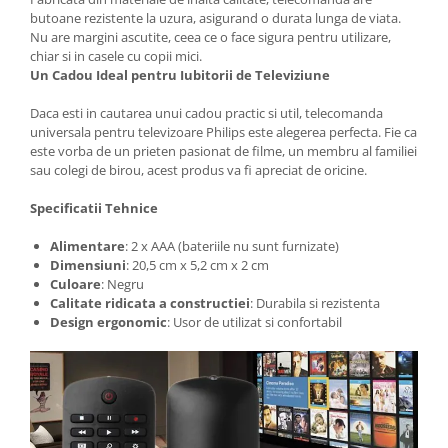
butoane rezistente la uzura, asigurand o durata lunga de viata.
Nu are margini ascutite, ceea ce o face sigura pentru utilizare,
chiar si in casele cu copii mici.
Un Cadou Ideal pentru Iubitorii de Televiziune
Daca esti in cautarea unui cadou practic si util, telecomanda
universala pentru televizoare Philips este alegerea perfecta. Fie ca
este vorba de un prieten pasionat de filme, un membru al familiei
sau colegi de birou, acest produs va fi apreciat de oricine.
Specificatii Tehnice
Alimentare
: 2 x AAA (bateriile nu sunt furnizate)
Dimensiuni
: 20,5 cm x 5,2 cm x 2 cm
Culoare
: Negru
Calitate ridicata a constructiei
: Durabila si rezistenta
Design ergonomic
: Usor de utilizat si confortabil