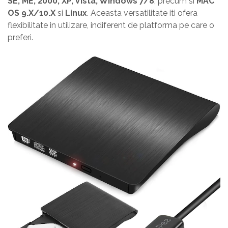
SE, ME, 2000, XP, Vista, Windows 7/8
, precum si
MAC
OS 9.X/10.X
si
Linux
. Aceasta versatilitate iti ofera
flexibilitate in utilizare, indiferent de platforma pe care o
preferi.