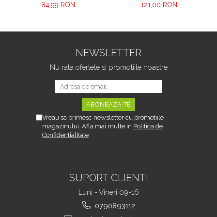
VarioShop® CD-R /
CD / DVD VarioShop®,
84,99 RON
121,00 RON
DVD-RW / ROM
USB 3.0/Type-c, 8x,
RECORDER, Plug & Play,
24x, Design subtire si
24x CD, 8x DVD, USB 3.0,
design anti-alunecare,
compatibil cu Windows,
Plug and Play,
MacOS, Linux, Negru
Compatibila cu
NEWSLETTER
Windows / Linux / Mac
OS, Negru
Nu rata ofertele si promotiile noastre
Vreau sa primesc newsletter cu promotiile
magazinului. Afla mai multe in
Politica de
Confidentialitate
SUPORT CLIENTI
Luni - Vineri 09-16
0790893112