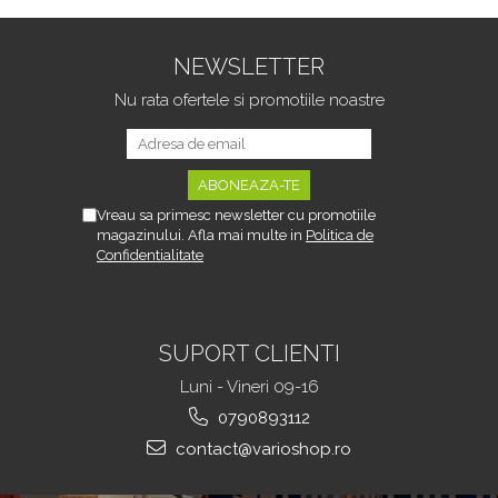
design adaptabil si
purificare si filtrare prin
capacitate extinsa,
carbune activ, 3 trepte
senzor infrarosu,
de reglare debit,
NEWSLETTER
purificare apa, ultra-
Iluminare LED, Adaptor
silentios, 1.8 L,
USB priza, Capacitate
Nu rata ofertele si promotiile noastre
transparent
2.4 l, Alb
Vreau sa primesc newsletter cu promotiile
magazinului. Afla mai multe in
Politica de
Confidentialitate
SUPORT CLIENTI
Luni - Vineri 09-16
0790893112
contact@varioshop.ro