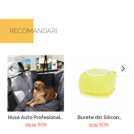
RECOMANDARI
Husa Auto Profesionala
Burete din Silicon
VarioShop®, Pentru
Moale VarioShop®,
119,99 RON
15,99 RON
Protectie si Transport
Utilizare Universala,