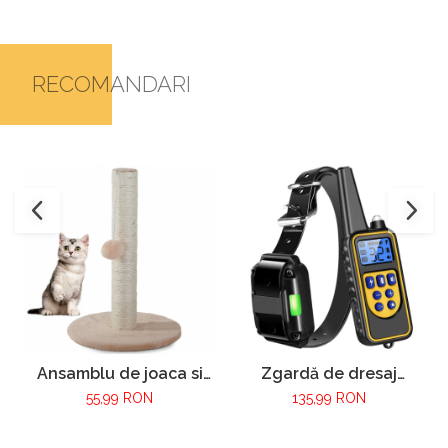
RECOMANDARI
Ansamblu de joaca si
Zgardă de dresaj
zgariat pentru pisici
electrică pentru câini
55,99 RON
135,99 RON
VarioShop®, minge din
cu telecomandă – rază
plus, baza moale,
800 m