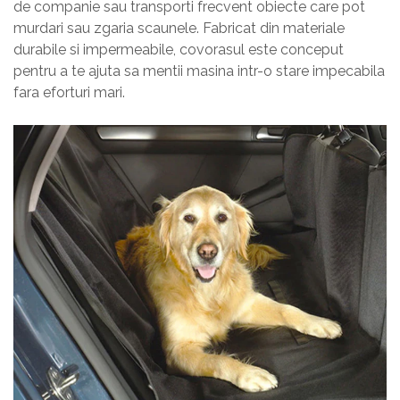
de companie sau transporti frecvent obiecte care pot
murdari sau zgaria scaunele. Fabricat din materiale
durabile si impermeabile, covorasul este conceput
pentru a te ajuta sa mentii masina intr-o stare impecabila
fara eforturi mari.