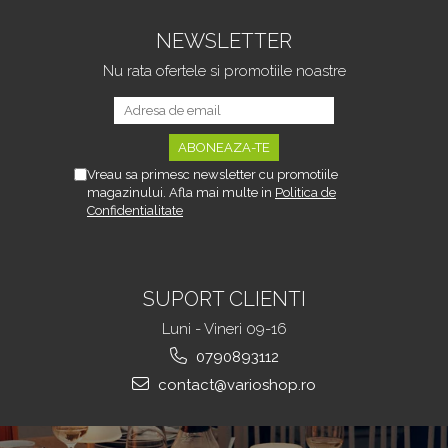
Auto sau Portbagajului,
Fereastra Observare,
NEWSLETTER
Sectiuni Laterale tip
Hamac, Antialunecare, I
Nu rata ofertele si promotiile noastre
Vreau sa primesc newsletter cu promotiile
magazinului. Afla mai multe in
Politica de
Confidentialitate
SUPORT CLIENTI
Luni - Vineri 09-16
0790893112
contact@varioshop.ro