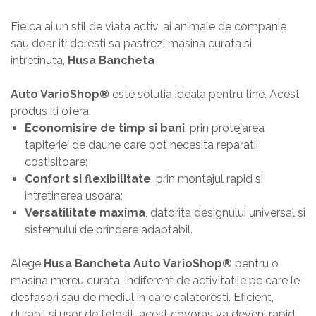
Fie ca ai un stil de viata activ, ai animale de companie
sau doar iti doresti sa pastrezi masina curata si
intretinuta,
Husa Bancheta
Auto VarioShop®
este solutia ideala pentru tine. Acest
produs iti ofera:
Economisire de timp si bani
, prin protejarea
tapiteriei de daune care pot necesita reparatii
costisitoare;
Confort si flexibilitate
, prin montajul rapid si
intretinerea usoara;
Versatilitate maxima
, datorita designului universal si
sistemului de prindere adaptabil.
Alege
Husa Bancheta Auto VarioShop®
pentru o
masina mereu curata, indiferent de activitatile pe care le
desfasori sau de mediul in care calatoresti. Eficient,
durabil si usor de folosit, acest covoras va deveni rapid