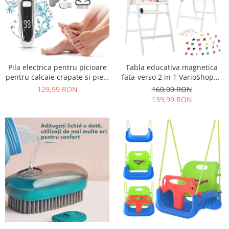
Pila electrica pentru picioare
Tabla educativa magnetica
pentru calcaie crapate si piele
fata-verso 2 in 1 VarioShop®,
uscata, rezistent la apa,
pentru copii, suport din lemn,
129,99 RON
160,00 RON
baterie durabila, ecran LCD,
cu litere magnetice si
139,99 RON
Incarcare USB, Set cu
accesorii incluse, 43 x 32 x
accesorii incluse, 2000rpm,
115 cm
Alb