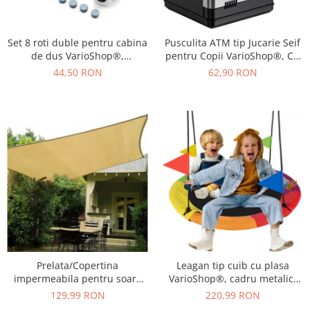
Set 8 roti duble pentru cabina
Pusculita ATM tip Jucarie Seif
de dus VarioShop®,
pentru Copii VarioShop®, Cu
universale, rulmenti tip easy
lumina si Sunet, Deschidere
44,50 RON
62,90 RON
move, opritori inclusi,
cu Pin, cu Intrare pentru Bani
diametru 24 mm, Gri
si Monede, 19 x 13 x 13 cm,
Negru
Prelata/Copertina
Leagan tip cuib cu plasa
impermeabila pentru soare
VarioShop®, cadru metalic,
VarioShop®, cu protectie UV,
rezistent la conditiile
129,99 RON
220,99 RON
pentru gradina, terasa,
meteorologice, diametru 110