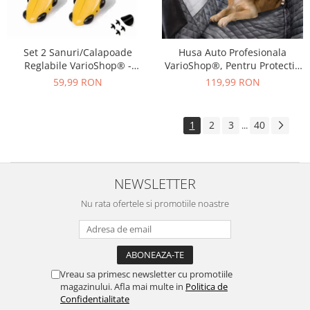
Set 2 Sanuri/Calapoade
Husa Auto Profesionala
Reglabile VarioShop® -
VarioShop®, Pentru Protectie
Marimea 39-43, Pentru Largit
si Transport Animale, Caini si
59,99 RON
119,99 RON
si Alungit Pantofi,
Pisici Destinata Banchetei
Universal/Pentru Toate
Auto sau Portbagajului,
Tipurile de Pantofi, Unisex,
Fereastra Observare, Sectiuni
1
2
3
40
...
Calitate Premium, Material
Laterale tip Hamac,
Plastic + Cupru Metalic, G
Antialunecare, I
NEWSLETTER
Nu rata ofertele si promotiile noastre
Vreau sa primesc newsletter cu promotiile
magazinului. Afla mai multe in
Politica de
Confidentialitate