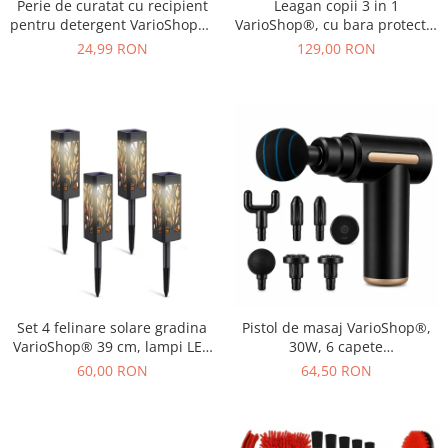
Perie de curatat cu recipient
Leagan copii 3 in 1
pentru detergent VarioShop®,
VarioShop®, cu bara protectie
multifunctionala, distribuirea
si spatar detasabile, franghii
24,99 RON
129,00 RON
controlata a lichidului, plastic
reglabile 120-150 cm,
si silicon, 11.5 x 5.5 cm,
antiderapant, pentru interior
Albastru
si gradina, albastru/verde
Set 4 felinare solare gradina
Pistol de masaj VarioShop®,
VarioShop® 39 cm, lampi LED
30W, 6 capete
exterior cu lumina calda,
interschimbabile, 6 trepte
60,00 RON
64,50 RON
impermeabile IP44, iluminat
intensitate, 1800-3200 RPM,
decorativ pentru alei, curte si
baterie 1000 mAh, USB Type-
terasa
C, pentru recuperare
musculara si relaxare