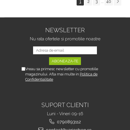
1
2
3
40
...
Tipurile de Pantofi,
sau Portbagajului,
Unisex, Calitate Premium,
Fereastra Observare,
Material Plastic + Cupru
Sectiuni Laterale tip
Metalic, G
Hamac, Antialunecare, I
NEWSLETTER
Nu rata ofertele si promotiile noastre
Vreau sa primesc newsletter cu promotiile
magazinului. Afla mai multe in
Politica de
Confidentialitate
SUPORT CLIENTI
Luni - Vineri 09-16
0790893112