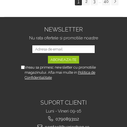
1
2
3
40
...
Tipurile de Pantofi,
sau Portbagajului,
Unisex, Calitate Premium,
Fereastra Observare,
Material Plastic + Cupru
Sectiuni Laterale tip
Metalic, G
Hamac, Antialunecare, I
NEWSLETTER
Nu rata ofertele si promotiile noastre
Vreau sa primesc newsletter cu promotiile
magazinului. Afla mai multe in
Politica de
Confidentialitate
SUPORT CLIENTI
Luni - Vineri 09-16
0790893112