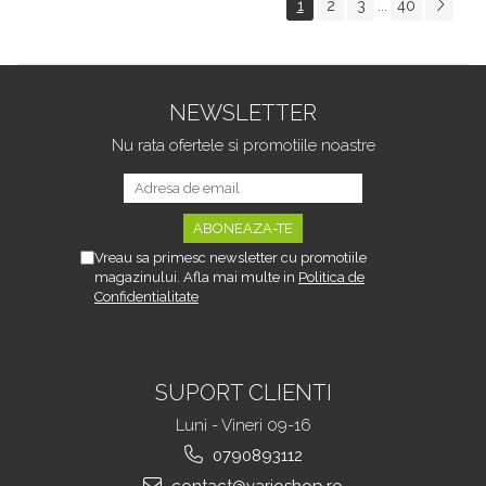
1
2
3
40
...
Tipurile de Pantofi,
sau Portbagajului,
Unisex, Calitate Premium,
Fereastra Observare,
Material Plastic + Cupru
Sectiuni Laterale tip
Metalic, G
Hamac, Antialunecare, I
NEWSLETTER
Nu rata ofertele si promotiile noastre
Vreau sa primesc newsletter cu promotiile
magazinului. Afla mai multe in
Politica de
Confidentialitate
SUPORT CLIENTI
Luni - Vineri 09-16
0790893112