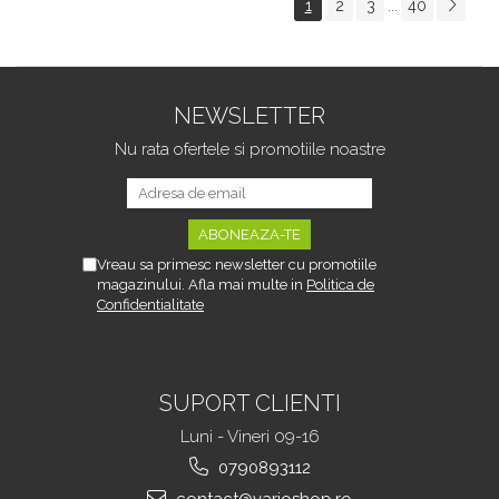
1
2
3
40
...
Tipurile de Pantofi,
sau Portbagajului,
Unisex, Calitate Premium,
Fereastra Observare,
Material Plastic + Cupru
Sectiuni Laterale tip
Metalic, G
Hamac, Antialunecare, I
NEWSLETTER
Nu rata ofertele si promotiile noastre
Vreau sa primesc newsletter cu promotiile
magazinului. Afla mai multe in
Politica de
Confidentialitate
SUPORT CLIENTI
Luni - Vineri 09-16
0790893112