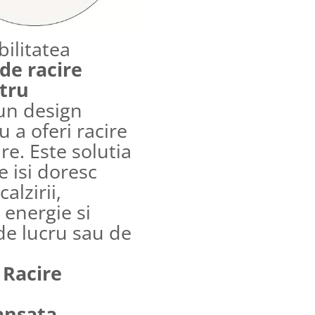
ilitatea
de racire
tru
un design
 a oferi racire
are. Este solutia
e isi doresc
alzirii,
energie si
de lucru sau de
 Racire
ansata