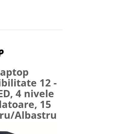
laptop
ilitate 12 -
ED, 4 nivele
latoare, 15
gru/Albastru