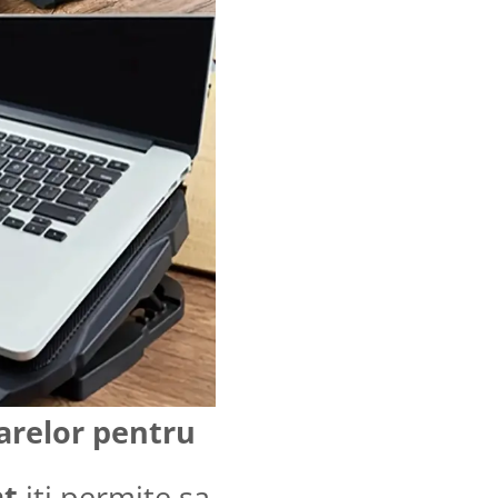
oarelor pentru
at
iti permite sa