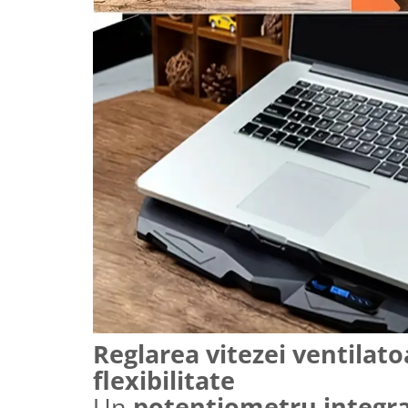
Reglarea vitezei ventilat
flexibilitate
Un
potentiometru integr