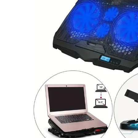
Umerase pentru haine si suporturi
Curatenie, Organizare si
Depozitare
Decoratiuni si petreceri
Accesorii decorative
Ceasuri decorative
Crăciun 2025