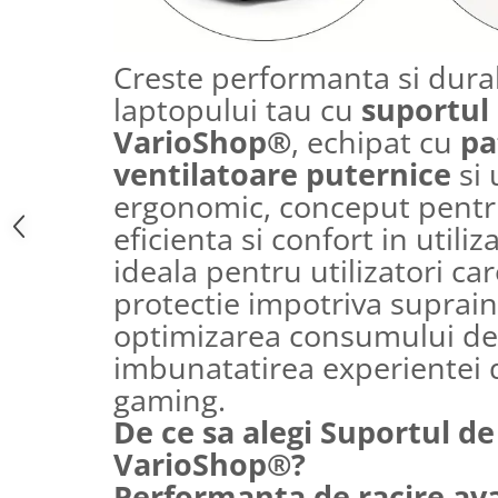
Creste performanta si durab
laptopului tau cu
suportul 
VarioShop®
, echipat cu
pa
ventilatoare puternice
si 
ergonomic, conceput pentru
eficienta si confort in utiliz
ideala pentru utilizatori car
protectie impotriva suprainc
optimizarea consumului de 
imbunatatirea experientei 
gaming.
De ce sa alegi Suportul de
VarioShop®?
Performanta de racire av