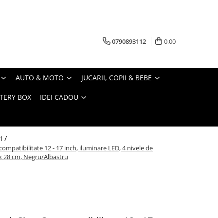
0790893112
0,00
AUTO & MOTO
JUCARII, COPII & BEBE
TERY BOX
IDEI CADOU
i /
mpatibilitate 12 - 17 inch, iluminare LED, 4 nivele de
9 x 28 cm, Negru/Albastru