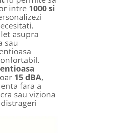
lor intre
1000 si
personalizezi
ecesitati.
plet asupra
a sau
entioasa
onfortabil.
lentioasa
doar
15 dBA
,
cienta fara a
ucra sau viziona
 distrageri